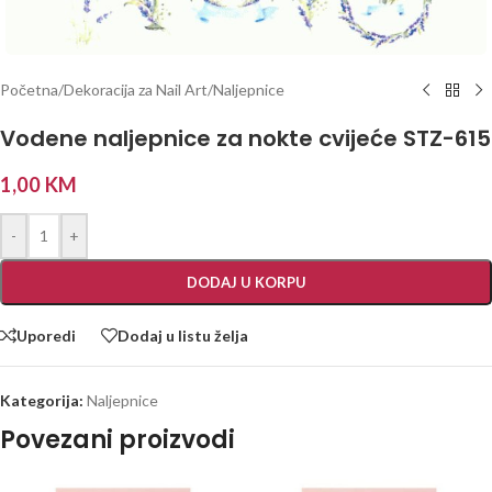
Početna
/
Dekoracija za Nail Art
/
Naljepnice
Vodene naljepnice za nokte cvijeće STZ-615
1,00
KM
-
+
DODAJ U KORPU
Uporedi
Dodaj u listu želja
Kategorija:
Naljepnice
Povezani proizvodi