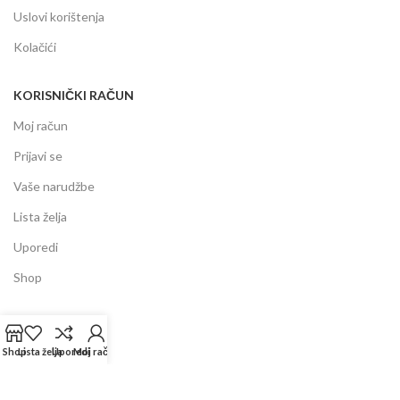
Uslovi korištenja
Kolačići
KORISNIČKI RAČUN
Moj račun
Prijavi se
Vaše narudžbe
Lista želja
Uporedi
Shop
INFORMACIJE
Shop
Lista želja
Uporedi
Moj račun
Prodajni centar
Garancija