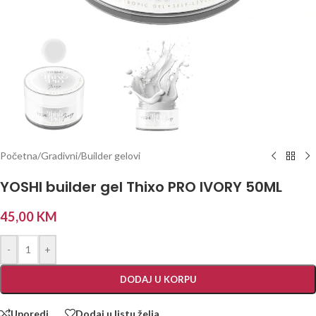
Početna
/
Gradivni/Builder gelovi
YOSHI builder gel Thixo PRO IVORY 50ML
45,00
KM
-
+
DODAJ U KORPU
Uporedi
Dodaj u listu želja