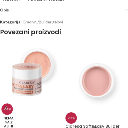
Opis
Kategorija:
Gradivni/Builder gelovi
Povezani proizvodi
-33%
NEMA
-33%
NA Z
Claresa Soft&Easy Builder
ALIHI