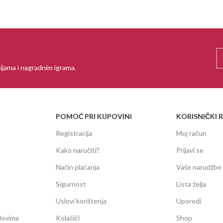
ijama i nagradnim igrama.
POMOĆ PRI KUPOVINI
KORISNIČKI 
Registracija
Moj račun
Kako naručiti?
Prijavi se
Način plaćanja
Vaše narudžbe
Sigurnost
Lista želja
Uslovi korištenja
Uporedi
dovima
Kolačići
Shop