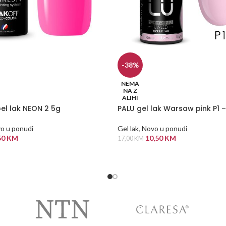
-38%
NEMA
NA Z
ALIHI
el lak NEON 2 5g
PALU gel lak Warsaw pink P1 –
o u ponudi
Gel lak
,
Novo u ponudi
50
KM
10,50
KM
17,00
KM
 VIŠE
PROČITAJ VIŠE