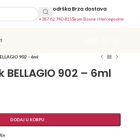
24h Podrška
Brza dostava
+387 62 740 815
Širom Bosne i Hercegovine
T
BELLAGIO 902 – 6ml
ak BELLAGIO 902 – 6ml
DODAJ U KORPU
lja