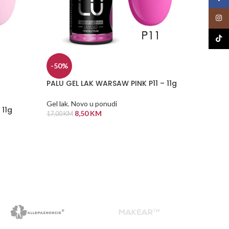
Insta
TikTo
-50%
Red kol
PALU GEL LAK WARSAW PINK P11 – 11g
Gel lak
Gel lak
,
Novo u ponudi
11,50
K
 11g
8,50
KM
17,00
KM
ODABE
DODAJ U KORPU