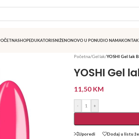
POČETNA
SHOP
EDUKATORI
SNIŽENO
NOVO U PONUDI
O NAMA
KONTAK
Početna
/
Gel lak
/
YOSHI Gel lak 
YOSHI Gel l
11,50
KM
-
+
Uporedi
Dodaj u listu že