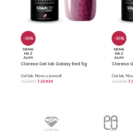
-35%
-35%
NEMA
NEMA
NA Z
NA Z
ALIHI
ALIHI
Claresa Gel lak Galaxy Red 5g
Claresa G
Gel lak
,
Novo u ponudi
Gel lak
,
Nov
7,50
KM
7,
11,50
KM
11,50
KM
PROČITAJ VIŠE
PROČITAJ