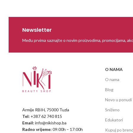
Newsletter
Među prvima saznajte o novim proizvodima, promocijama, akc
O NAMA
O nama
Blog
Novo u ponudi
Armije RBIH, 75000 Tuzla
Sniženo
Tel:
+387 62 740 815
Edukatori
Email:
info@nikishop.ba
Radno vrijeme:
09:00h – 17:00h
Kupuj po bren