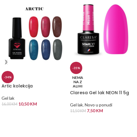
-35%
NEMA
-34%
NA Z
Artic kolekcija
ALIHI
Claresa Gel lak NEON 11 5g
Gel lak
10,50
KM
16,00
KM
Gel lak
,
Novo u ponudi
7,50
KM
11,50
KM
ODABERI OPCIJE
PROČITAJ VIŠE