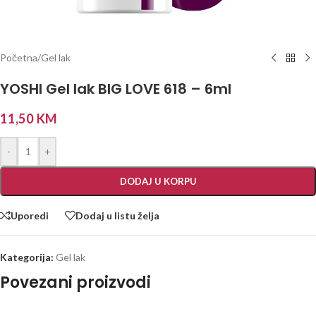
Početna
/
Gel lak
YOSHI Gel lak BIG LOVE 618 – 6ml
11,50
KM
-
+
DODAJ U KORPU
Uporedi
Dodaj u listu želja
Kategorija:
Gel lak
Povezani proizvodi