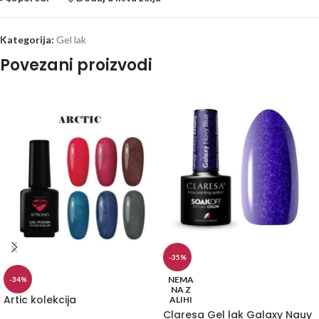
Kategorija:
Gel lak
Povezani proizvodi
-35%
NEMA
-34%
NA Z
Artic kolekcija
ALIHI
Claresa Gel lak Galaxy Nauy