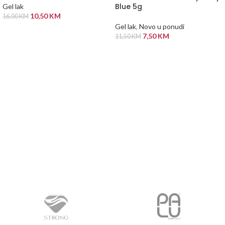
Blue 5g
Gel lak
10,50
KM
16,00
KM
Gel lak
,
Novo u ponudi
ODABERI OPCIJE
7,50
KM
11,50
KM
PROČITAJ VIŠE