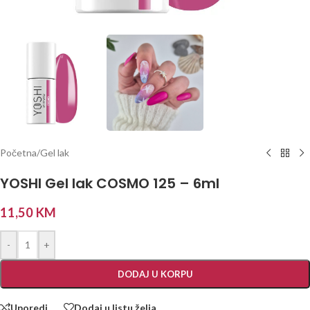
Početna
/
Gel lak
YOSHI Gel lak COSMO 125 – 6ml
11,50
KM
-
+
DODAJ U KORPU
Uporedi
Dodaj u listu želja