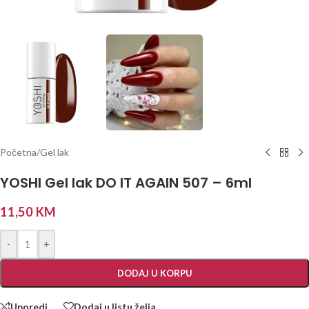
Početna
/
Gel lak
YOSHI Gel lak DO IT AGAIN 507 – 6ml
11,50
KM
-
+
DODAJ U KORPU
Uporedi
Dodaj u listu želja