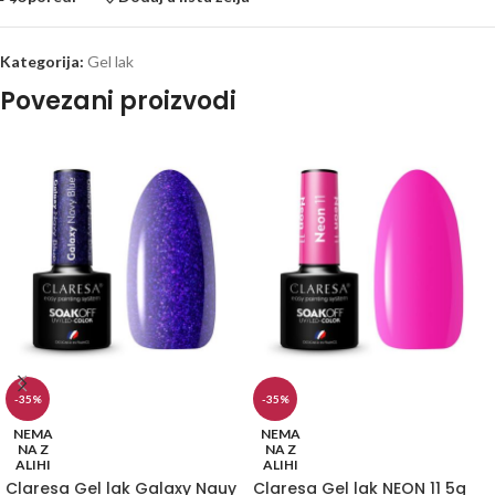
Kategorija:
Gel lak
Povezani proizvodi
-35%
-35%
NEMA
NEMA
NA Z
NA Z
ALIHI
ALIHI
Claresa Gel lak Galaxy Nauy
Claresa Gel lak NEON 11 5g