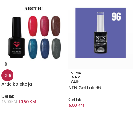
NEMA
-34%
NA Z
ALIHI
Artic kolekcija
NTN Gel Lak 96
Gel lak
Gel lak
10,50
KM
16,00
KM
6,00
KM
ODABERI OPCIJE
PROČITAJ VIŠE