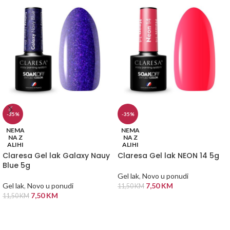
-35%
-35%
NEMA
NEMA
NA Z
NA Z
ALIHI
ALIHI
Claresa Gel lak Galaxy Nauy
Claresa Gel lak NEON 14 5g
Blue 5g
Gel lak
,
Novo u ponudi
Gel lak
,
Novo u ponudi
7,50
KM
11,50
KM
7,50
KM
11,50
KM
PROČITAJ VIŠE
PROČITAJ VIŠE