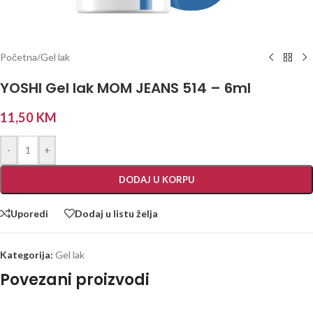
Početna
/
Gel lak
YOSHI Gel lak MOM JEANS 514 – 6ml
11,50
KM
-
+
DODAJ U KORPU
Uporedi
Dodaj u listu želja
Kategorija:
Gel lak
Povezani proizvodi