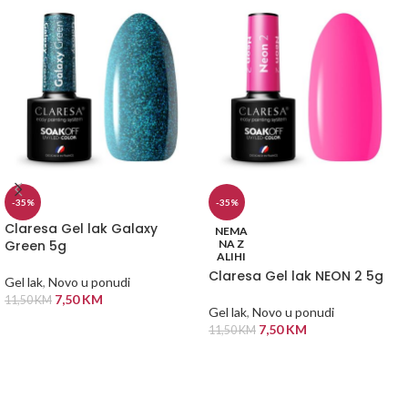
-35%
-35%
Claresa Gel lak Galaxy
NEMA
Green 5g
NA Z
ALIHI
Claresa Gel lak NEON 2 5g
Gel lak
,
Novo u ponudi
7,50
KM
11,50
KM
Gel lak
,
Novo u ponudi
DODAJ U KORPU
7,50
KM
11,50
KM
PROČITAJ VIŠE