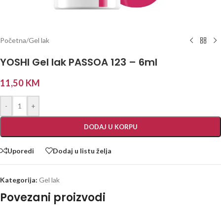
Početna
/
Gel lak
YOSHI Gel lak PASSOA 123 – 6ml
11,50
KM
-
+
DODAJ U KORPU
Uporedi
Dodaj u listu želja
Kategorija:
Gel lak
Povezani proizvodi