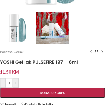
Početna
/
Gel lak
YOSHI Gel lak PULSEFIRE 197 – 6ml
11,50
KM
-
+
DODAJ U KORPU
Uporedi
Dodaj u listu želja