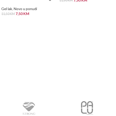
7,50
KM
11,50
KM
DODAJ U KORPU
Gel lak
,
Novo u ponudi
7,50
KM
11,50
KM
PROČITAJ VIŠE