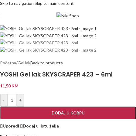
Skip to navigation
Skip to main content
Početna
/
Gel lak
Back to products
YOSHI Gel lak SKYSCRAPER 423 – 6ml
11,50
KM
-
+
DODAJ U KORPU
Uporedi
Dodaj u listu želja