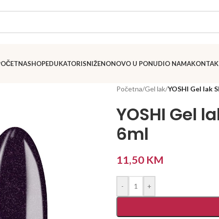
POČETNA
SHOP
EDUKATORI
SNIŽENO
NOVO U PONUDI
O NAMA
KONTAK
Početna
/
Gel lak
/
YOSHI Gel lak 
YOSHI Gel l
6ml
11,50
KM
-
+