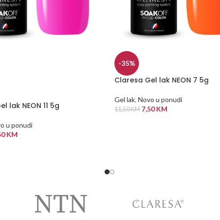
-35%
Claresa Gel lak NEON 7 5g
Gel lak
,
Novo u ponudi
el lak NEON 11 5g
7,50
KM
11,50
KM
DODAJ U KORPU
o u ponudi
50
KM
 VIŠE