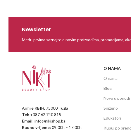
Newsletter
Među prvima saznajte o novim proizvodima, promocijama, akc
O NAMA
O nama
Blog
Novo u ponudi
Armije RBIH, 75000 Tuzla
Sniženo
Tel:
+387 62 740 815
Edukatori
Email:
info@nikishop.ba
Radno vrijeme:
09:00h – 17:00h
Kupuj po bren