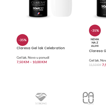
-35%
NEMA
-35%
NA Z
ALIHI
Claresa Gel lak Celebration
Claresa G
Gel lak
,
Novo u ponudi
Gel lak
,
Nov
7,50
KM
–
10,00
KM
7,
11,50
KM
ODABERI OPCIJE
PROČITAJ