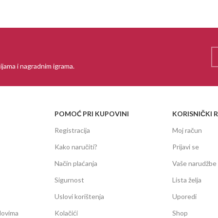
ijama i nagradnim igrama.
POMOĆ PRI KUPOVINI
KORISNIČKI 
Registracija
Moj račun
Kako naručiti?
Prijavi se
Način plaćanja
Vaše narudžbe
Sigurnost
Lista želja
Uslovi korištenja
Uporedi
dovima
Kolačići
Shop