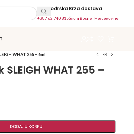
24h Podrška
Brza dostava
+387 62 740 815
Širom Bosne i Hercegovine
T
SLEIGH WHAT 255 – 6ml
ak SLEIGH WHAT 255 –
DODAJ U KORPU