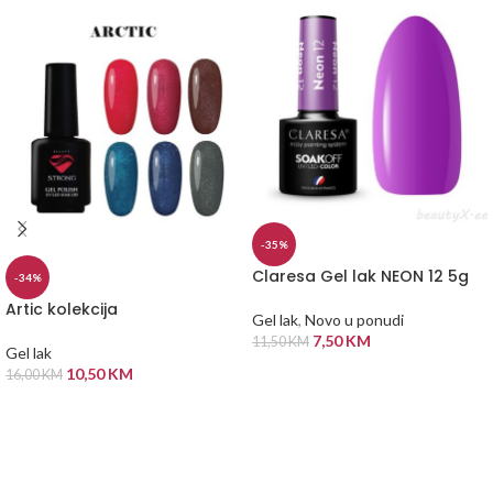
-35%
Claresa Gel lak NEON 12 5g
-34%
Artic kolekcija
Gel lak
,
Novo u ponudi
7,50
KM
11,50
KM
Gel lak
DODAJ U KORPU
10,50
KM
16,00
KM
ODABERI OPCIJE