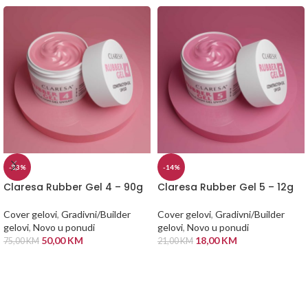
-33%
-14%
Claresa Rubber Gel 4 – 90g
Claresa Rubber Gel 5 – 12g
Cover gelovi
,
Gradivni/Builder
Cover gelovi
,
Gradivni/Builder
gelovi
,
Novo u ponudi
gelovi
,
Novo u ponudi
50,00
KM
18,00
KM
75,00
KM
21,00
KM
DODAJ U KORPU
DODAJ U KORPU