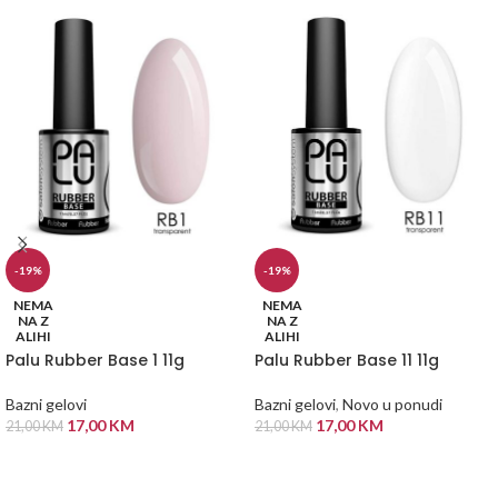
-19%
-19%
NEMA
NEMA
NA Z
NA Z
ALIHI
ALIHI
Palu Rubber Base 1 11g
Palu Rubber Base 11 11g
Bazni gelovi
Bazni gelovi
,
Novo u ponudi
17,00
KM
17,00
KM
21,00
KM
21,00
KM
PROČITAJ VIŠE
PROČITAJ VIŠE