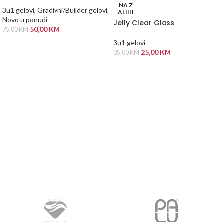
NA Z
3u1 gelovi
,
Gradivni/Builder gelovi
,
ALIHI
Novo u ponudi
Jelly Clear Glass
50,00
KM
75,00
KM
3u1 gelovi
DODAJ U KORPU
25,00
KM
35,00
KM
PROČITAJ VIŠE