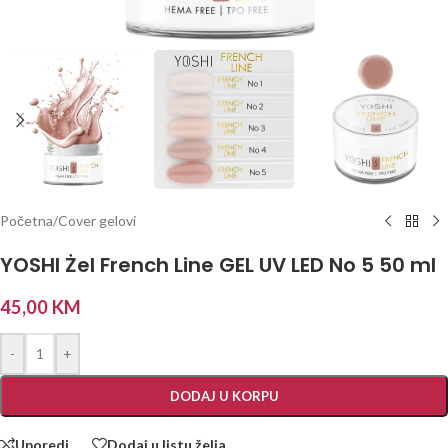
Početna
/
Cover gelovi
YOSHI Żel French Line GEL UV LED No 5 50 ml
45,00
KM
-
+
DODAJ U KORPU
Uporedi
Dodaj u listu želja