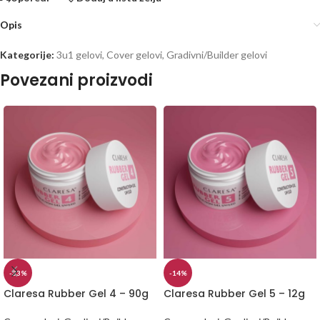
Opis
Kategorije:
3u1 gelovi
,
Cover gelovi
,
Gradivni/Builder gelovi
Povezani proizvodi
-33%
-14%
Claresa Rubber Gel 4 – 90g
Claresa Rubber Gel 5 – 12g