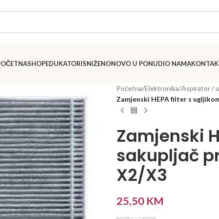
POČETNA
SHOP
EDUKATORI
SNIŽENO
NOVO U PONUDI
O NAMA
KONTAK
Početna
/
Elektronika
/
Aspirator / 
Zamjenski HEPA filter s ugljiko
Zamjenski HE
sakupljač p
X2/X3
25,50
KM