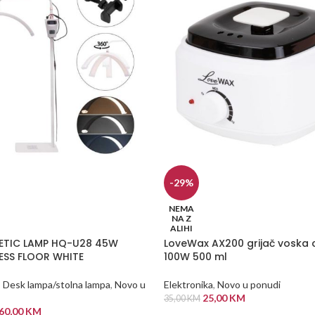
-29%
NEMA
NA Z
ALIHI
ETIC LAMP HQ-U28 45W
LoveWax AX200 grijač voska c
SS FLOOR WHITE
100W 500 ml
,
Desk lampa/stolna lampa
,
Novo u
Elektronika
,
Novo u ponudi
25,00
KM
35,00
KM
60,00
KM