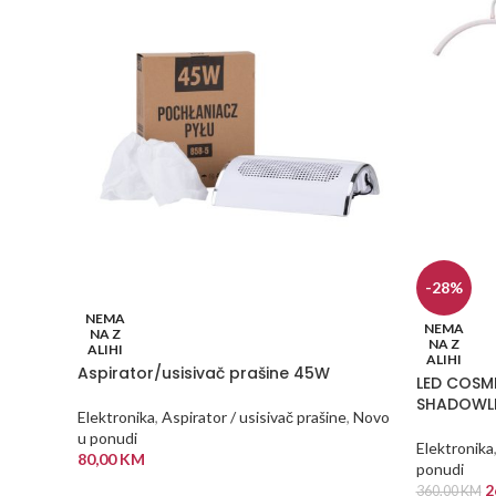
-28%
NEMA
NEMA
NA Z
NA Z
ALIHI
ALIHI
Aspirator/usisivač prašine 45W
LED COSM
SHADOWLE
Elektronika
,
Aspirator / usisivač prašine
,
Novo
u ponudi
Elektronika
80,00
KM
ponudi
2
360,00
KM
PROČITAJ VIŠE