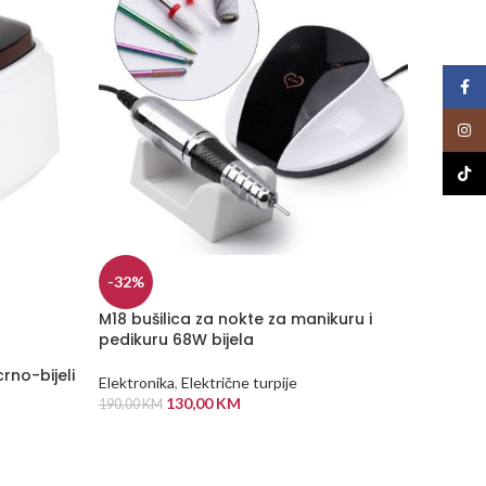
Face
Insta
TikTo
STYLIST
-32%
Botto
M18 bušilica za nokte za manikuru i
Elektron
pedikuru 68W bijela
55,00
K
rno-bijeli
Elektronika
,
Električne turpije
DODA
130,00
KM
190,00
KM
DODAJ U KORPU