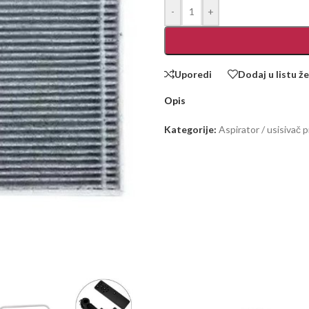
-
+
Uporedi
Dodaj u listu že
Opis
Kategorije:
Aspirator / usisivač 