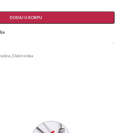
DODAJ U KORPU
lja
prašine
,
Elektronika