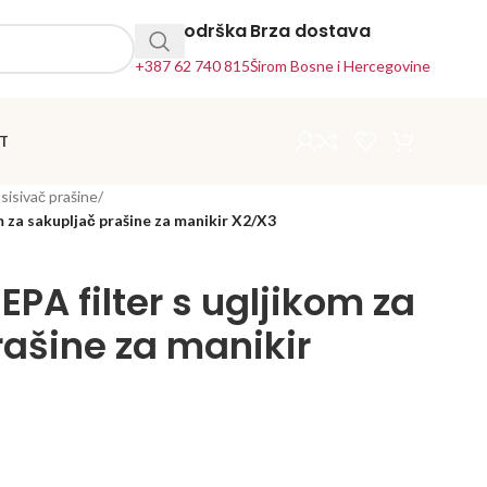
24h Podrška
Brza dostava
+387 62 740 815
Širom Bosne i Hercegovine
T
usisivač prašine
/
m za sakupljač prašine za manikir X2/X3
PA filter s ugljikom za
rašine za manikir