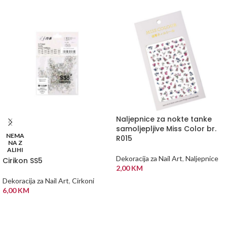
Naljepnice za nokte tanke
samoljepljive Miss Color br.
NEMA
R015
NA Z
ALIHI
Dekoracija za Nail Art
,
Naljepnice
Cirikon SS5
2,00
KM
Dekoracija za Nail Art
,
Cirkoni
DODAJ U KORPU
6,00
KM
PROČITAJ VIŠE