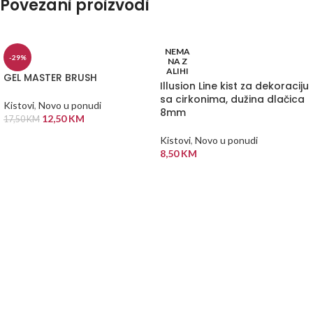
Povezani proizvodi
NEMA
-29%
NA Z
ALIHI
GEL MASTER BRUSH
Illusion Line kist za dekoraciju
sa cirkonima, dužina dlačica
Kistovi
,
Novo u ponudi
8mm
12,50
KM
17,50
KM
DODAJ U KORPU
Kistovi
,
Novo u ponudi
8,50
KM
PROČITAJ VIŠE