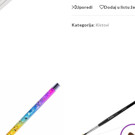
Uporedi
Dodaj u listu že
Kategorija:
Kistovi