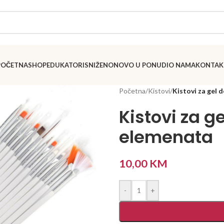
POČETNA
SHOP
EDUKATORI
SNIŽENO
NOVO U PONUDI
O NAMA
KONTAK
Početna
/
Kistovi
/
Kistovi za gel 
Kistovi za ge
elemenata
10,00
KM
-
+