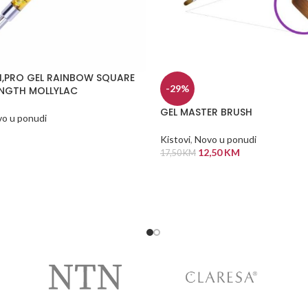
H,PRO GEL RAINBOW SQUARE
-29%
ENGTH MOLLYLAC
GEL MASTER BRUSH
o u ponudi
Kistovi
,
Novo u ponudi
 KORPU
12,50
KM
17,50
KM
DODAJ U KORPU