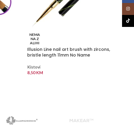
Insta
TikTo
NEMA
NEMA
NA Z
NA Z
ALIHI
ALIHI
Illusion Line nail art brush with zircons,
Kist za
bristle length 11mm No Name
Rainbo
MollyL
Kistovi
8,50
KM
Kistovi
6,00
K
PROČITAJ VIŠE
PROČI