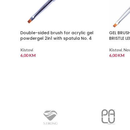
Double-sided brush for acrylic gel
GEL BRUS
powdergel 2in1 with spatula No. 4
BRISTLE L
Kistovi
Kistovi
,
Nov
6,00
KM
6,00
KM
DODAJ U KORPU
DODAJ U