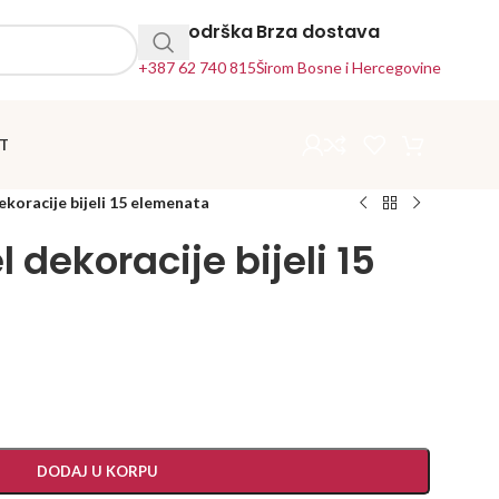
24h Podrška
Brza dostava
+387 62 740 815
Širom Bosne i Hercegovine
T
dekoracije bijeli 15 elemenata
l dekoracije bijeli 15
DODAJ U KORPU