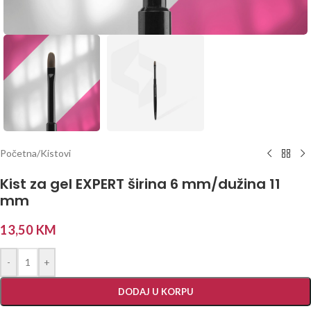
Početna
/
Kistovi
Kist za gel EXPERT širina 6 mm/dužina 11
mm
13,50
KM
-
+
DODAJ U KORPU