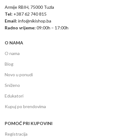
Armije RBIH, 75000 Tuzla
Tel:
+387 62 740 815
Email:
info@nikishop.ba
Radno vrijeme:
09:00h – 17:00h
O NAMA
O nama
Blog
Novo u ponudi
Sniženo
Edukatori
Kupuj po brendovima
POMOĆ PRI KUPOVINI
Registracija