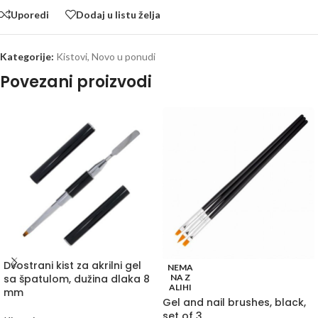
Uporedi
Dodaj u listu želja
Kategorije:
Kistovi
,
Novo u ponudi
Povezani proizvodi
Dvostrani kist za akrilni gel
NEMA
sa špatulom, dužina dlaka 8
NA Z
ALIHI
mm
Gel and nail brushes, black,
set of 3