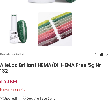
Početna
/
Gel lak
AlleLac Brillant HEMA/Di-HEMA Free 5g Nr
132
6,50
KM
Nema na stanju
Uporedi
Dodaj u listu želja