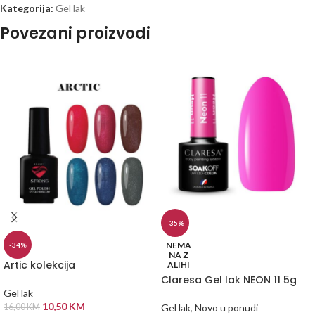
Kategorija:
Gel lak
Povezani proizvodi
-35%
NEMA
-34%
NA Z
Artic kolekcija
ALIHI
Claresa Gel lak NEON 11 5g
Gel lak
10,50
KM
16,00
KM
Gel lak
,
Novo u ponudi