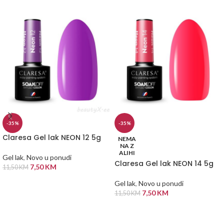
-35%
-35%
Claresa Gel lak NEON 12 5g
NEMA
NA Z
ALIHI
Gel lak
,
Novo u ponudi
Claresa Gel lak NEON 14 5g
7,50
KM
11,50
KM
DODAJ U KORPU
Gel lak
,
Novo u ponudi
7,50
KM
11,50
KM
PROČITAJ VIŠE