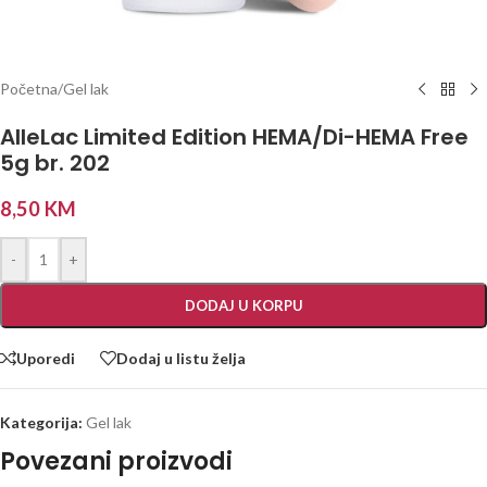
Početna
/
Gel lak
AlleLac Limited Edition HEMA/Di-HEMA Free
5g br. 202
8,50
KM
-
+
DODAJ U KORPU
Uporedi
Dodaj u listu želja
Kategorija:
Gel lak
Povezani proizvodi