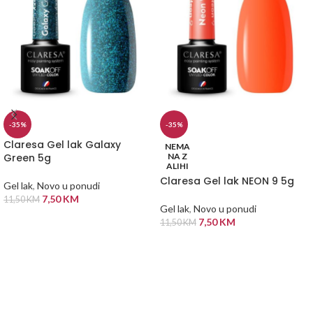
-35%
-35%
Claresa Gel lak Galaxy
NEMA
Green 5g
NA Z
ALIHI
Claresa Gel lak NEON 9 5g
Gel lak
,
Novo u ponudi
7,50
KM
11,50
KM
Gel lak
,
Novo u ponudi
DODAJ U KORPU
7,50
KM
11,50
KM
PROČITAJ VIŠE