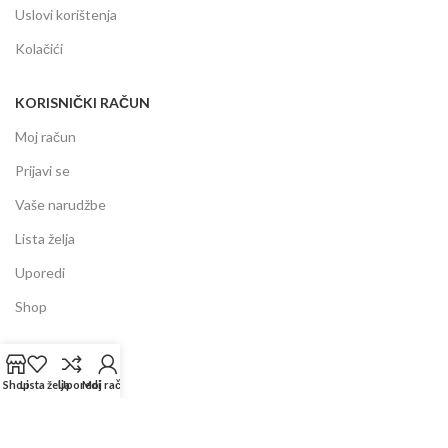
Uslovi korištenja
Kolačići
KORISNIČKI RAČUN
Moj račun
Prijavi se
Vaše narudžbe
Lista želja
Uporedi
Shop
INFORMACIJE
Shop
Lista želja
Uporedi
Moj račun
Prodajni centar
Garancija