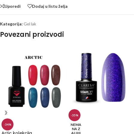
Uporedi
Dodaj u listu želja
Kategorija:
Gel lak
Povezani proizvodi
-35%
NEMA
-34%
NA Z
Artic kolekcija
ALIHI