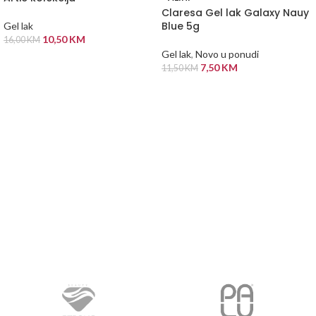
Claresa Gel lak Galaxy Nauy
Blue 5g
Gel lak
10,50
KM
16,00
KM
Gel lak
,
Novo u ponudi
ODABERI OPCIJE
7,50
KM
11,50
KM
PROČITAJ VIŠE