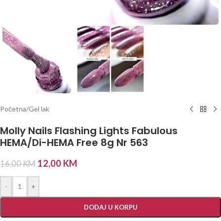
Početna
/
Gel lak
Molly Nails Flashing Lights Fabulous
HEMA/Di-HEMA Free 8g Nr 563
12,00
KM
16,00
KM
-
+
DODAJ U KORPU