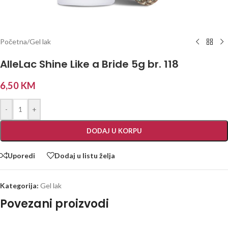
Početna
/
Gel lak
AlleLac Shine Like a Bride 5g br. 118
6,50
KM
-
+
DODAJ U KORPU
Uporedi
Dodaj u listu želja
Kategorija:
Gel lak
Povezani proizvodi