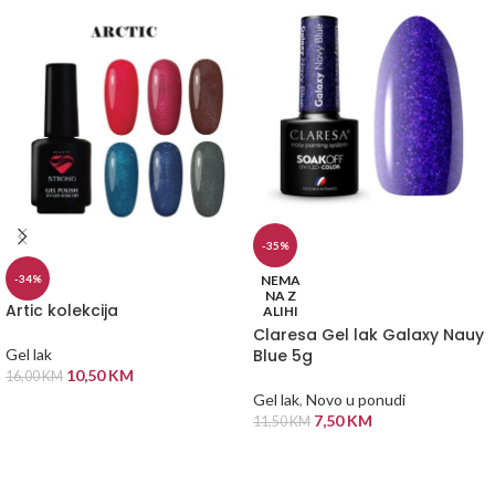
-35%
NEMA
-34%
NA Z
Artic kolekcija
ALIHI
Claresa Gel lak Galaxy Nauy
Blue 5g
Gel lak
10,50
KM
16,00
KM
Gel lak
,
Novo u ponudi
ODABERI OPCIJE
7,50
KM
11,50
KM
PROČITAJ VIŠE