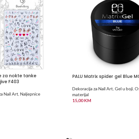
e za nokte tanke
PALU Matrix spider gel Blue M
jive F403
Dekoracija za Nail Art
,
Gel u boji
,
Os
a Nail Art
,
Naljepnice
materijal
15,00
KM
 KORPU
DODAJ U KORPU