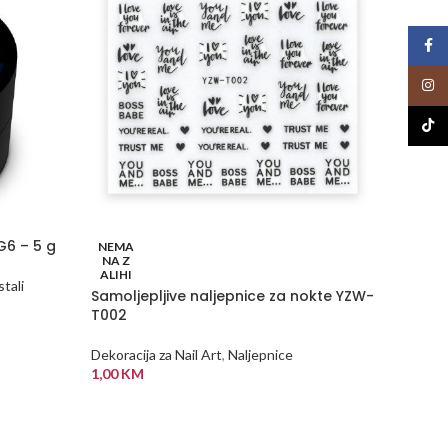
Face
Insta
TikTo
G6 – 5 g
NEMA
NEMA
NA Z
NA Z
ALIHI
ALIHI
tali
Samoljepljive naljepnice za nokte YZW-
SPIDER
T002
Dekoraci
Dekoracija za Nail Art
,
Naljepnice
ponudi
1,00
KM
5,00
K
PROČITAJ VIŠE
PROČI