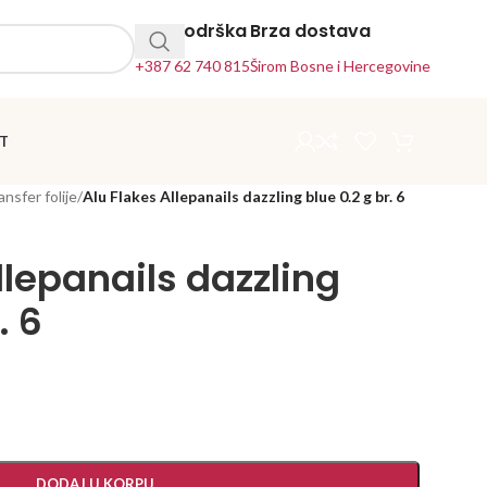
24h Podrška
Brza dostava
+387 62 740 815
Širom Bosne i Hercegovine
T
ansfer folije
/
Alu Flakes Allepanails dazzling blue 0.2 g br. 6
llepanails dazzling
. 6
DODAJ U KORPU