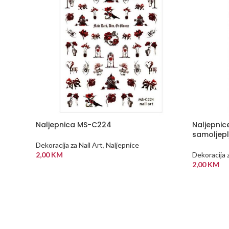
Naljepnica MS-C224
Naljepnic
samoljepl
Dekoracija za Nail Art
,
Naljepnice
2,00
KM
Dekoracija z
2,00
KM
DODAJ U KORPU
DODAJ U