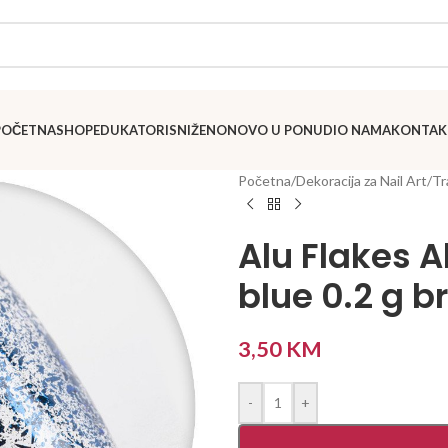
POČETNA
SHOP
EDUKATORI
SNIŽENO
NOVO U PONUDI
O NAMA
KONTAK
Početna
/
Dekoracija za Nail Art
/
Tr
Alu Flakes A
blue 0.2 g br
3,50
KM
-
+