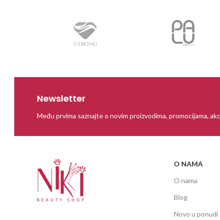
Newsletter
Među prvima saznajte o novim proizvodima, promocijama, akc
O NAMA
O nama
Blog
Novo u ponudi