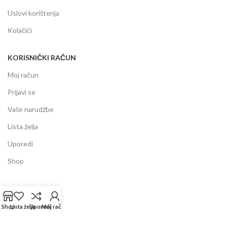
Uslovi korištenja
Kolačići
KORISNIČKI RAČUN
Moj račun
Prijavi se
Vaše narudžbe
Lista želja
Uporedi
Shop
INFORMACIJE
Prodajni centar
Shop
Lista želja
Uporedi
Moj račun
Garancija