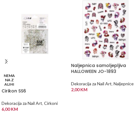
Naljepnica samoljepljiva
HALLOWEEN JO-1893
NEMA
NA Z
Dekoracija za Nail Art
,
Naljepnice
ALIHI
2,00
KM
Cirikon SS6
DODAJ U KORPU
Dekoracija za Nail Art
,
Cirkoni
6,00
KM
PROČITAJ VIŠE