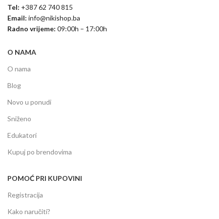
Tel:
+387 62 740 815
Email:
info@nikishop.ba
Radno vrijeme:
09:00h – 17:00h
O NAMA
O nama
Blog
Novo u ponudi
Sniženo
Edukatori
Kupuj po brendovima
POMOĆ PRI KUPOVINI
Registracija
Kako naručiti?