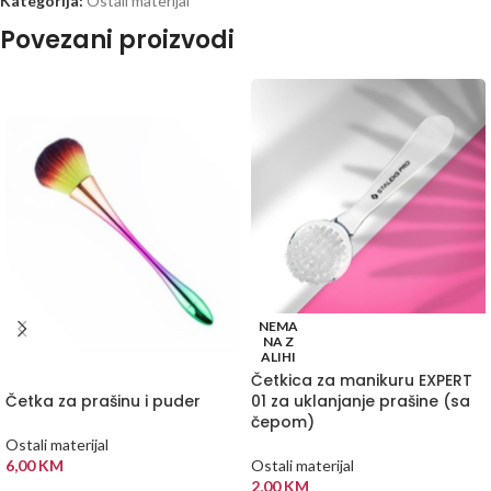
Kategorija:
Ostali materijal
Povezani proizvodi
NEMA
NA Z
ALIHI
Četkica za manikuru EXPERT
01 za uklanjanje prašine (sa
Četka za prašinu i puder
čepom)
Ostali materijal
Ostali materijal
6,00
KM
2,00
KM