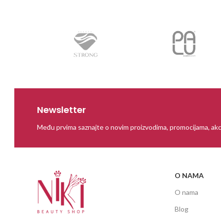
Newsletter
Među prvima saznajte o novim proizvodima, promocijama, akc
O NAMA
O nama
Blog