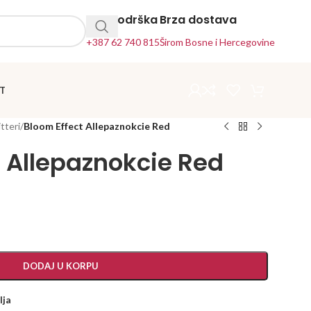
24h Podrška
Brza dostava
+387 62 740 815
Širom Bosne i Hercegovine
T
itteri
/
Bloom Effect Allepaznokcie Red
t Allepaznokcie Red
DODAJ U KORPU
lja