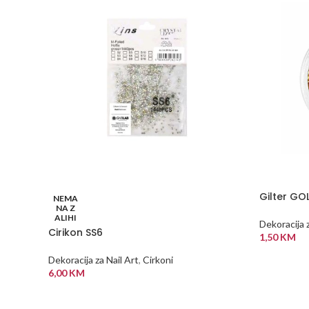
Gilter GO
NEMA
NA Z
ALIHI
Dekoracija z
Cirikon SS6
1,50
KM
DODAJ U
Dekoracija za Nail Art
,
Cirkoni
6,00
KM
PROČITAJ VIŠE