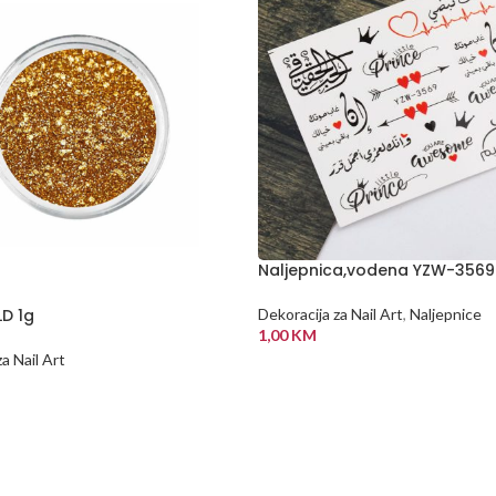
Naljepnica,vodena YZW-3569
LD 1g
Dekoracija za Nail Art
,
Naljepnice
1,00
KM
a Nail Art
DODAJ U KORPU
 KORPU