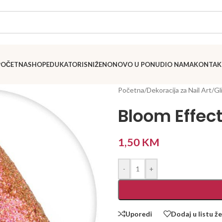
POČETNA
SHOP
EDUKATORI
SNIŽENO
NOVO U PONUDI
O NAMA
KONTAK
Početna
/
Dekoracija za Nail Art
/
Gl
Bloom Effec
1,50
KM
-
+
Uporedi
Dodaj u listu že