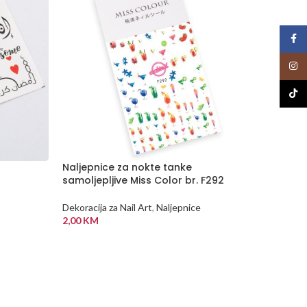
Face
Insta
TikTo
Naljepnice za nokte tanke
NEMA
samoljepljive Miss Color br. F292
NA Z
ALIHI
Proizv
Dekoracija za Nail Art
,
Naljepnice
2,00
KM
Dekoraci
DODAJ U KORPU
5,00
K
PROČI