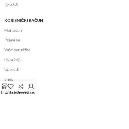
Kolačići
KORISNIČKI RAČUN
Moj račun
Prijavi se
Vaše narudžbe
Lista želja
Uporedi
Shop
Shop
Lista želja
Uporedi
Moj račun
INFORMACIJE
Prodajni centar
Garancija
Dostava