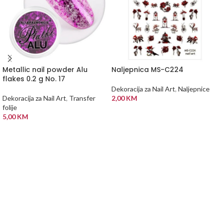
Metallic nail powder Alu
Naljepnica MS-C224
flakes 0.2 g No. 17
Dekoracija za Nail Art
,
Naljepnice
Dekoracija za Nail Art
,
Transfer
2,00
KM
folije
DODAJ U KORPU
5,00
KM
DODAJ U KORPU