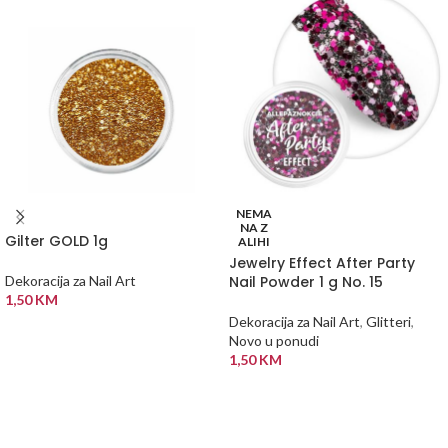
NEMA
NA Z
Gilter GOLD 1g
ALIHI
Jewelry Effect After Party
Nail Powder 1 g No. 15
Dekoracija za Nail Art
1,50
KM
Dekoracija za Nail Art
,
Glitteri
,
DODAJ U KORPU
Novo u ponudi
1,50
KM
PROČITAJ VIŠE