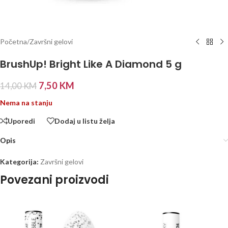
Početna
/
Završni gelovi
BrushUp! Bright Like A Diamond 5 g
7,50
KM
14,00
KM
Nema na stanju
Uporedi
Dodaj u listu želja
Opis
Kategorija:
Završni gelovi
Povezani proizvodi