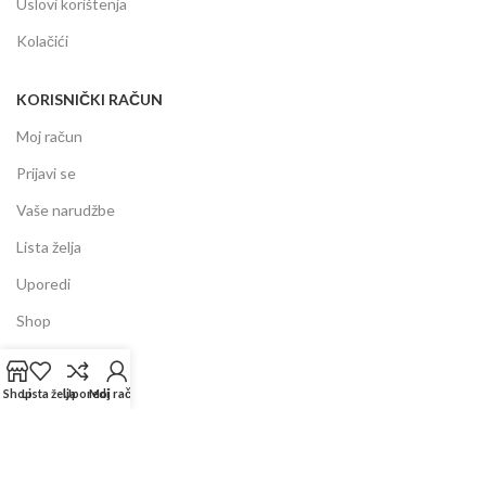
Uslovi korištenja
Kolačići
KORISNIČKI RAČUN
Moj račun
Prijavi se
Vaše narudžbe
Lista želja
Uporedi
Shop
INFORMACIJE
Shop
Lista želja
Uporedi
Moj račun
Prodajni centar
Garancija