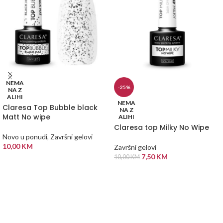
NEMA
-25%
NA Z
ALIHI
NEMA
Claresa Top Bubble black
NA Z
Matt No wipe
ALIHI
Claresa top Milky No Wipe
Novo u ponudi
,
Završni gelovi
10,00
KM
Završni gelovi
7,50
KM
10,00
KM
PROČITAJ VIŠE
PROČITAJ VIŠE