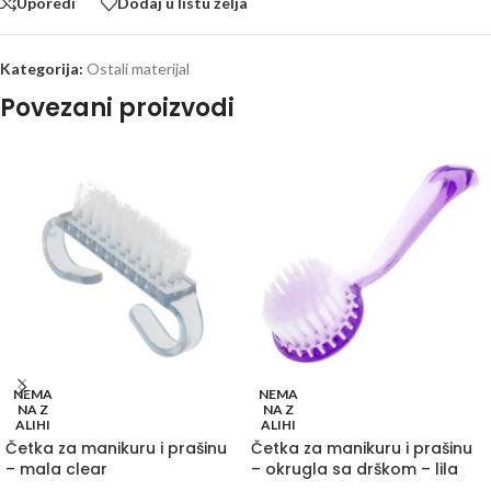
Uporedi
Dodaj u listu želja
Kategorija:
Ostali materijal
Povezani proizvodi
NEMA
NEMA
NA Z
NA Z
ALIHI
ALIHI
Četka za manikuru i prašinu
Četka za manikuru i prašinu
– mala clear
– okrugla sa drškom – lila