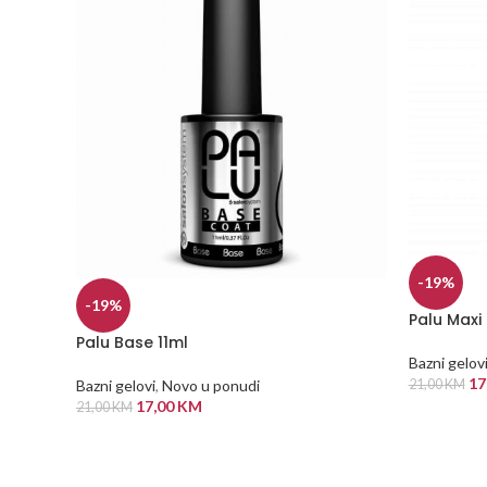
-19%
-19%
Palu Maxi
Palu Base 11ml
Bazni gelov
17
Bazni gelovi
,
Novo u ponudi
21,00
KM
17,00
KM
21,00
KM
DODAJ U
DODAJ U KORPU