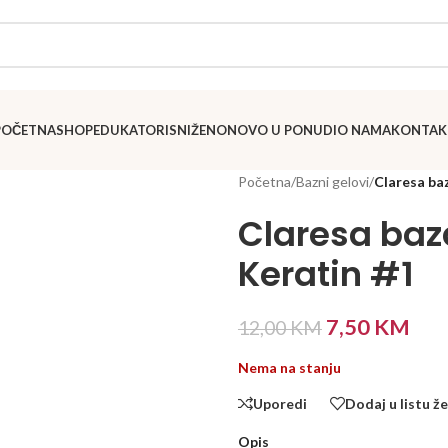
POČETNA
SHOP
EDUKATORI
SNIŽENO
NOVO U PONUDI
O NAMA
KONTAK
Početna
/
Bazni gelovi
/
Claresa baz
Claresa baza
Keratin #1
7,50
KM
12,00
KM
Nema na stanju
Uporedi
Dodaj u listu že
Opis