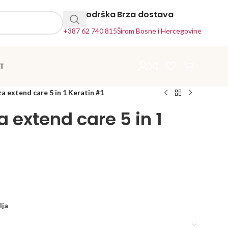
24h Podrška
Brza dostava
+387 62 740 815
Širom Bosne i Hercegovine
T
a extend care 5 in 1 Keratin #1
 extend care 5 in 1
lja