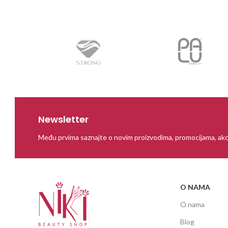
Newsletter
Među prvima saznajte o novim proizvodima, promocijama, akc
O NAMA
O nama
Blog