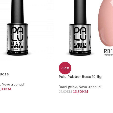
-36%
 Base
Palu Rubber Base 10 11g
i
,
Novo u ponudi
Bazni gelovi
,
Novo u ponudi
,00
KM
13,50
KM
21,00
KM
 KORPU
DODAJ U KORPU