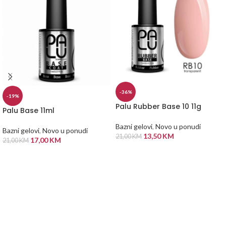
-36%
-19%
Palu Rubber Base 10 11g
Palu Base 11ml
Bazni gelovi
,
Novo u ponudi
Bazni gelovi
,
Novo u ponudi
13,50
KM
21,00
KM
17,00
KM
21,00
KM
DODAJ U KORPU
DODAJ U KORPU