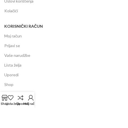
Uslovi korištenja
Kolačići
KORISNIČKI RAČUN
Moj račun
Prijavi se
Vaše narudžbe
Lista želja
Uporedi
Shop
INFORMACIJE
Shop
Lista želja
Uporedi
Moj račun
Prodajni centar
Garancija