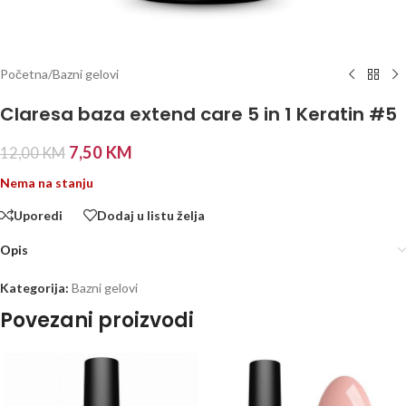
Početna
/
Bazni gelovi
Claresa baza extend care 5 in 1 Keratin #5
7,50
KM
12,00
KM
Nema na stanju
Uporedi
Dodaj u listu želja
Opis
Kategorija:
Bazni gelovi
Povezani proizvodi