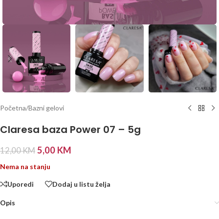
Početna
/
Bazni gelovi
Claresa baza Power 07 – 5g
5,00
KM
12,00
KM
Nema na stanju
Uporedi
Dodaj u listu želja
Opis