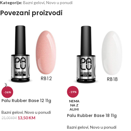
Kategorije:
Bazni gelovi
,
Novo u ponudi
Povezani proizvodi
-19%
-36%
Palu Rubber Base 12 11g
NEMA
NA Z
ALIHI
Bazni gelovi
,
Novo u ponudi
Palu Rubber Base 18 11g
13,50
KM
21,00
KM
DODAJ U KORPU
Bazni gelovi
,
Novo u ponudi