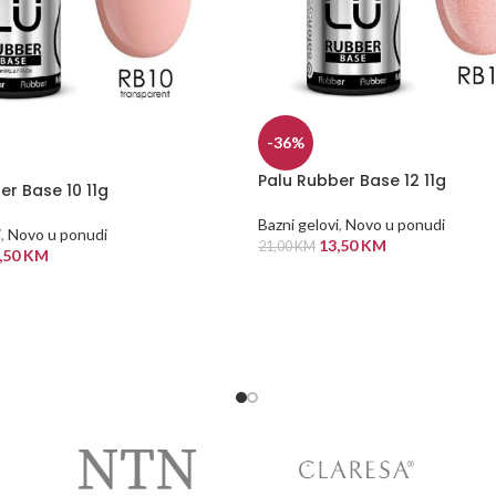
-36%
Palu Rubber Base 12 11g
er Base 10 11g
Bazni gelovi
,
Novo u ponudi
i
,
Novo u ponudi
13,50
KM
21,00
KM
,50
KM
DODAJ U KORPU
 KORPU