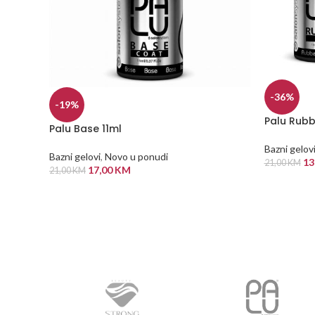
-36%
-19%
Palu Rubb
Palu Base 11ml
Bazni gelov
Bazni gelovi
,
Novo u ponudi
13
21,00
KM
17,00
KM
21,00
KM
DODAJ U
DODAJ U KORPU