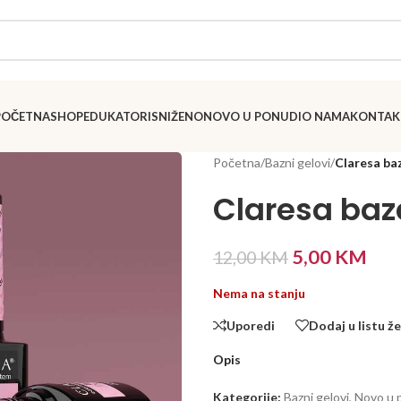
POČETNA
SHOP
EDUKATORI
SNIŽENO
NOVO U PONUDI
O NAMA
KONTAK
Početna
/
Bazni gelovi
/
Claresa ba
Claresa baz
5,00
KM
12,00
KM
Nema na stanju
Uporedi
Dodaj u listu že
Opis
Kategorije:
Bazni gelovi
,
Novo u 