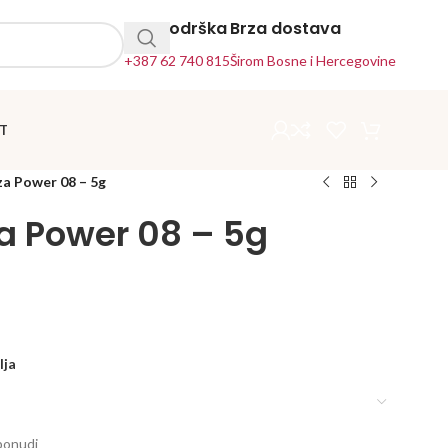
24h Podrška
Brza dostava
+387 62 740 815
Širom Bosne i Hercegovine
T
za Power 08 – 5g
a Power 08 – 5g
lja
ponudi