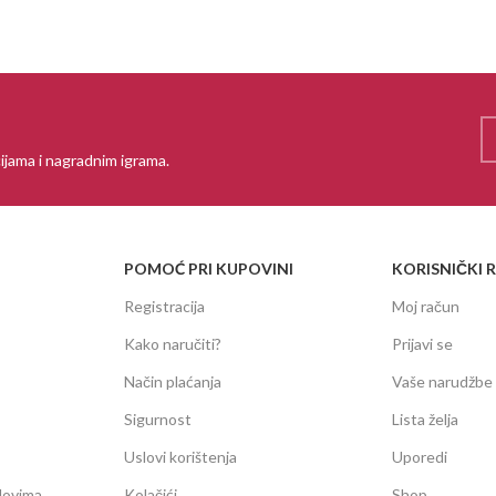
ijama i nagradnim igrama.
POMOĆ PRI KUPOVINI
KORISNIČKI 
Registracija
Moj račun
Kako naručiti?
Prijavi se
Način plaćanja
Vaše narudžbe
Sigurnost
Lista želja
Uslovi korištenja
Uporedi
dovima
Kolačići
Shop