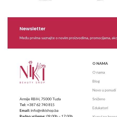
Newsletter
Među prvima saznajte o novim proizvodima, promocijama, akc
O NAMA
O nama
Blog
Novo u ponudi
Armije RBIH, 75000 Tuzla
Sniženo
Tel:
+387 62 740 815
Edukatori
Email:
info@nikishop.ba
Radno vrijeme:
09:00h – 17:00h
Kupuj po bren