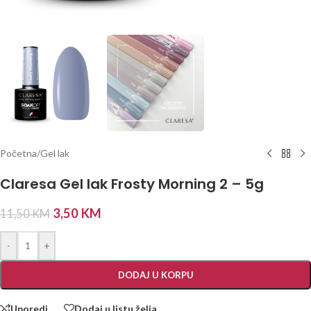
Početna
/
Gel lak
Claresa Gel lak Frosty Morning 2 – 5g
3,50
KM
11,50
KM
-
+
DODAJ U KORPU
Uporedi
Dodaj u listu želja