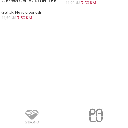
Claresa Gel lak NEON 11 5g
7,50
KM
11,50
KM
DODAJ U KORPU
Gel lak
,
Novo u ponudi
7,50
KM
11,50
KM
PROČITAJ VIŠE