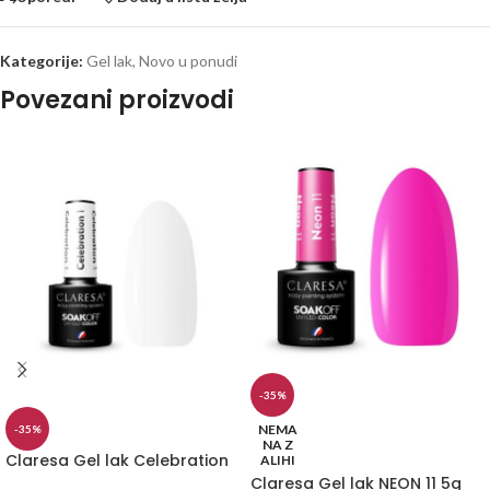
Kategorije:
Gel lak
,
Novo u ponudi
Povezani proizvodi
-35%
NEMA
-35%
NA Z
Claresa Gel lak Celebration
ALIHI
Claresa Gel lak NEON 11 5g