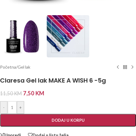
Početna
/
Gel lak
Claresa Gel lak MAKE A WISH 6 -5g
7,50
KM
11,50
KM
-
+
DODAJ U KORPU
Uporedi
Dodaj u listu želja