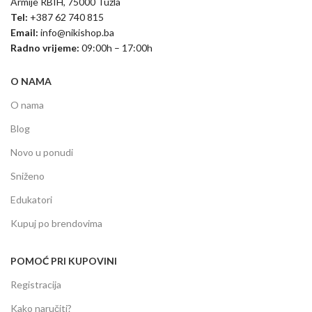
Armije RBIH, 75000 Tuzla
Tel:
+387 62 740 815
Email:
info@nikishop.ba
Radno vrijeme:
09:00h – 17:00h
O NAMA
O nama
Blog
Novo u ponudi
Sniženo
Edukatori
Kupuj po brendovima
POMOĆ PRI KUPOVINI
Registracija
Kako naručiti?