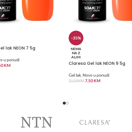
-35%
el lak NEON 7 5g
NEMA
NA Z
ALIHI
o u ponudi
Claresa Gel lak NEON 9 5g
50
KM
 KORPU
Gel lak
,
Novo u ponudi
7,50
KM
11,50
KM
PROČITAJ VIŠE