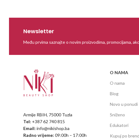
Newsletter
Među prvima saznajte o novim proizvodima, promocijama, akc
O NAMA
O nama
Blog
Novo u ponudi
Armije RBIH, 75000 Tuzla
Sniženo
Tel:
+387 62 740 815
Edukatori
Email:
info@nikishop.ba
Radno vrijeme:
09:00h – 17:00h
Kupuj po bren