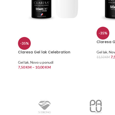
-35%
Claresa G
-35%
Claresa Gel lak Celebration
Gel lak
,
Nov
7,
11,50
KM
Gel lak
,
Novo u ponudi
DODAJ U
7,50
KM
–
10,00
KM
ODABERI OPCIJE