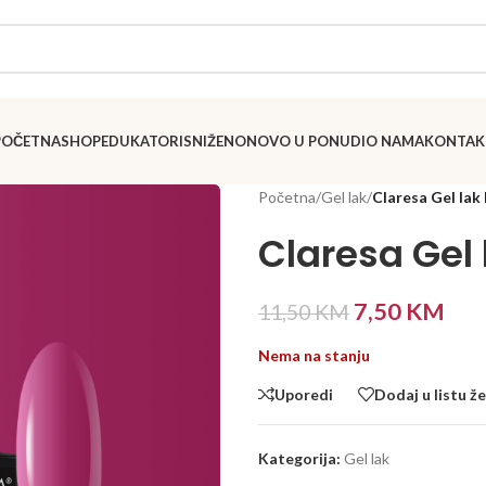
POČETNA
SHOP
EDUKATORI
SNIŽENO
NOVO U PONUDI
O NAMA
KONTAK
Početna
/
Gel lak
/
Claresa Gel lak
Claresa Gel 
7,50
KM
11,50
KM
Nema na stanju
Uporedi
Dodaj u listu že
Kategorija:
Gel lak