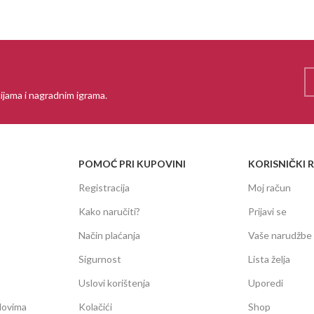
ijama i nagradnim igrama.
POMOĆ PRI KUPOVINI
KORISNIČKI 
Registracija
Moj račun
Kako naručiti?
Prijavi se
Način plaćanja
Vaše narudžbe
Sigurnost
Lista želja
Uslovi korištenja
Uporedi
dovima
Kolačići
Shop