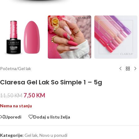
Početna
/
Gel lak
Claresa Gel Lak So Simple 1 – 5g
7,50
KM
11,50
KM
Nema na stanju
Uporedi
Dodaj u listu želja
Kategorije:
Gel lak
,
Novo u ponudi