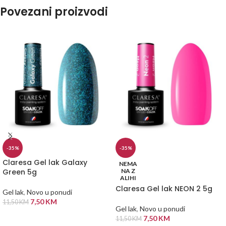
Povezani proizvodi
-35%
-35%
Claresa Gel lak Galaxy
NEMA
Green 5g
NA Z
ALIHI
Claresa Gel lak NEON 2 5g
Gel lak
,
Novo u ponudi
7,50
KM
11,50
KM
Gel lak
,
Novo u ponudi
DODAJ U KORPU
7,50
KM
11,50
KM