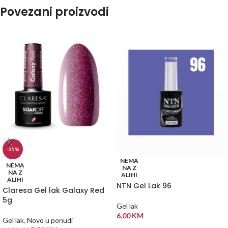
Povezani proizvodi
-35%
NEMA
NEMA
NA Z
NA Z
ALIHI
ALIHI
NTN Gel Lak 96
Claresa Gel lak Galaxy Red
5g
Gel lak
6,00
KM
Gel lak
,
Novo u ponudi