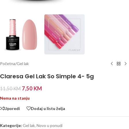
Početna
/
Gel lak
Claresa Gel Lak So Simple 4- 5g
7,50
KM
11,50
KM
Nema na stanju
Uporedi
Dodaj u listu želja
Kategorije:
Gel lak
,
Novo u ponudi