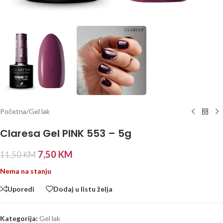
Početna
/
Gel lak
Claresa Gel PINK 553 – 5g
7,50
KM
11,50
KM
Nema na stanju
Uporedi
Dodaj u listu želja
Kategorija:
Gel lak