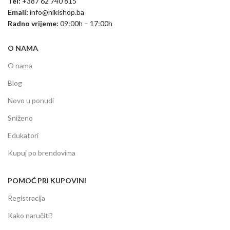
Tel:
+387 62 740 815
Email:
info@nikishop.ba
Radno vrijeme:
09:00h – 17:00h
O NAMA
O nama
Blog
Novo u ponudi
Sniženo
Edukatori
Kupuj po brendovima
POMOĆ PRI KUPOVINI
Registracija
Kako naručiti?