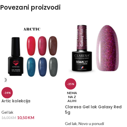
Povezani proizvodi
-35%
NEMA
-34%
NA Z
Artic kolekcija
ALIHI
Claresa Gel lak Galaxy Red
5g
Gel lak
10,50
KM
16,00
KM
Gel lak
,
Novo u ponudi
ODABERI OPCIJE