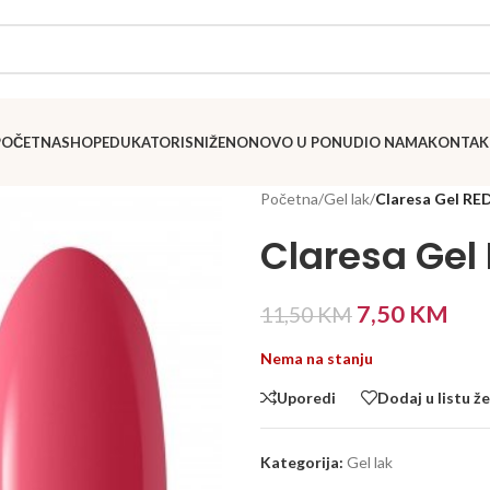
POČETNA
SHOP
EDUKATORI
SNIŽENO
NOVO U PONUDI
O NAMA
KONTAK
Početna
/
Gel lak
/
Claresa Gel RED
Claresa Gel
7,50
KM
11,50
KM
Nema na stanju
Uporedi
Dodaj u listu že
Kategorija:
Gel lak