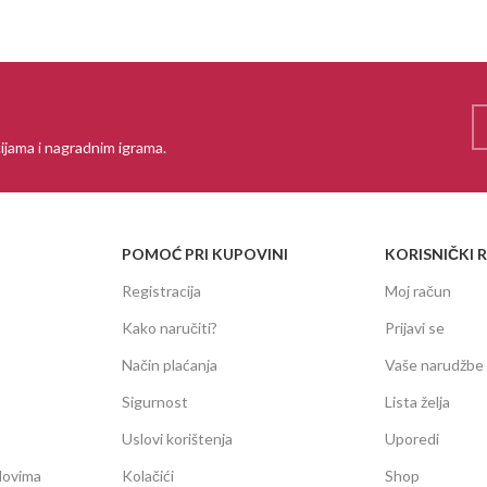
ijama i nagradnim igrama.
POMOĆ PRI KUPOVINI
KORISNIČKI 
Registracija
Moj račun
Kako naručiti?
Prijavi se
Način plaćanja
Vaše narudžbe
Sigurnost
Lista želja
Uslovi korištenja
Uporedi
dovima
Kolačići
Shop