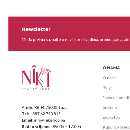
Newsletter
Među prvima saznajte o novim proizvodima, promocijama, akc
O NAMA
O nama
Blog
Novo u ponudi
Armije RBIH, 75000 Tuzla
Sniženo
Tel:
+387 62 740 815
Edukatori
Email:
info@nikishop.ba
Radno vrijeme:
09:00h – 17:00h
Kupuj po bren