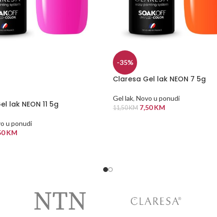
-35%
Claresa Gel lak NEON 7 5g
Gel lak
,
Novo u ponudi
el lak NEON 11 5g
7,50
KM
11,50
KM
DODAJ U KORPU
o u ponudi
50
KM
 VIŠE