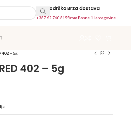
24h Podrška
Brza dostava
+387 62 740 815
Širom Bosne i Hercegovine
T
 402 – 5g
 RED 402 – 5g
lja