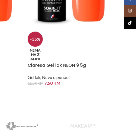
Insta
TikTo
-35%
NEMA
NEMA
NA Z
NA Z
ALIHI
ALIHI
NTN Ge
Claresa Gel lak NEON 9 5g
Gel lak
Gel lak
,
Novo u ponudi
6,00
K
7,50
KM
11,50
KM
PROČI
PROČITAJ VIŠE