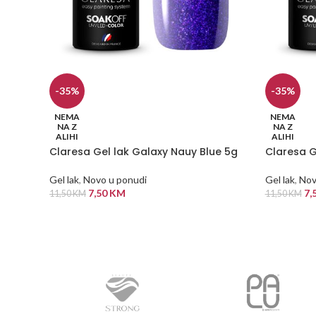
-35%
-35%
NEMA
NEMA
NA Z
NA Z
ALIHI
ALIHI
Claresa Gel lak Galaxy Nauy Blue 5g
Claresa G
Gel lak
,
Novo u ponudi
Gel lak
,
Nov
7,50
KM
7,
11,50
KM
11,50
KM
PROČITAJ VIŠE
PROČITAJ