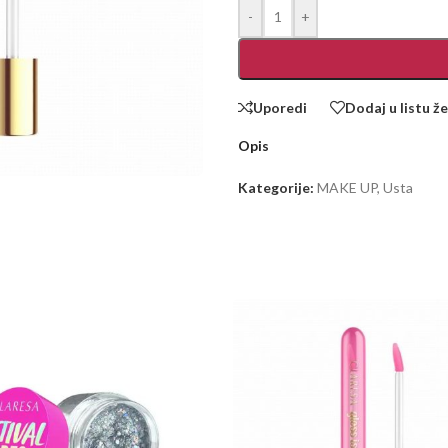
-
+
Uporedi
Dodaj u listu že
Opis
Kategorije:
MAKE UP
,
Usta