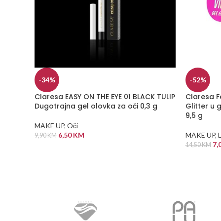
-34%
-52%
Claresa EASY ON THE EYE 01 BLACK TULIP
Claresa Fe
Dugotrajna gel olovka za oči 0,3 g
Glitter u 
9,5 g
MAKE UP
,
Oči
6,50
KM
MAKE UP
,
L
9,90
KM
7,
14,50
KM
DODAJ U KORPU
DODAJ U