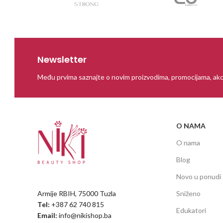
Newsletter
Među prvima saznajte o novim proizvodima, promocijama, akc
O NAMA
O nama
Blog
Novo u ponudi
Armije RBIH, 75000 Tuzla
Sniženo
Tel:
+387 62 740 815
Edukatori
Email:
info@nikishop.ba