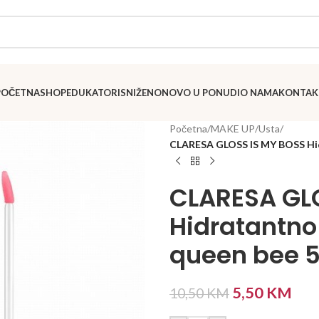
POČETNA
SHOP
EDUKATORI
SNIŽENO
NOVO U PONUDI
O NAMA
KONTAK
Početna
/
MAKE UP
/
Usta
/
CLARESA GLOSS IS MY BOSS Hidr
CLARESA GL
Hidratantno 
queen bee 
5,50
KM
10,50
KM