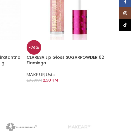
Face
Insta
TikTo
-76%
-34%
dratantno
CLARESA Lip Gloss SUGARPOWDER 02
Clares
5 g
Flamingo
Cheek 
MAKE UP
,
Usta
MAKE U
2,50
KM
10,50
KM
14,50
KM
DODAJ U KORPU
DODA