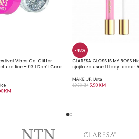
-48%
stival Vibes Gel Glitter
CLARESA GLOSS IS MY BOSS Hi
gelu za lice – 03 I Don't Care
sjajilo za usne 11 lady leader 
MAKE UP
,
Usta
ice
5,50
KM
10,50
KM
00
KM
DODAJ U KORPU
 KORPU