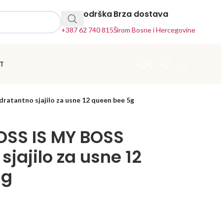
24h Podrška
Brza dostava
+387 62 740 815
Širom Bosne i Hercegovine
T
atantno sjajilo za usne 12 queen bee 5g
OSS IS MY BOSS
sjajilo za usne 12
5g