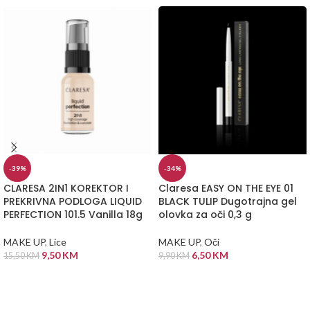
-39%
-34%
CLARESA 2IN1 KOREKTOR I
Claresa EASY ON THE EYE 01
PREKRIVNA PODLOGA LIQUID
BLACK TULIP Dugotrajna gel
PERFECTION 101.5 Vanilla 18g
olovka za oči 0,3 g
MAKE UP
,
Lice
MAKE UP
,
Oči
9,50
KM
6,50
KM
15,50
KM
9,90
KM
DODAJ U KORPU
DODAJ U KORPU