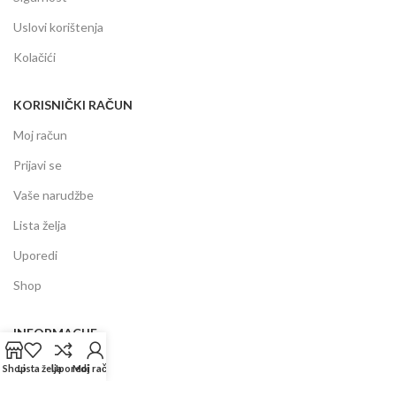
Uslovi korištenja
Kolačići
KORISNIČKI RAČUN
Moj račun
Prijavi se
Vaše narudžbe
Lista želja
Uporedi
Shop
INFORMACIJE
Prodajni centar
Shop
Lista želja
Uporedi
Moj račun
Garancija