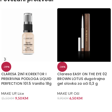
-39%
-34%
CLARESA 2IN1 KOREKTOR I
Claresa EASY ON THE EYE 02
PREKRIVNA PODLOGA LIQUID
BROWN LOTUS dugotrajna
PERFECTION 101.5 Vanilla 18g
gel olovka za oči 0,3 g
MAKE UP
,
Lice
MAKE UP
,
Oči
9,50
KM
6,50
KM
15,50
KM
9,90
KM
DODAJ U KORPU
DODAJ U KORPU