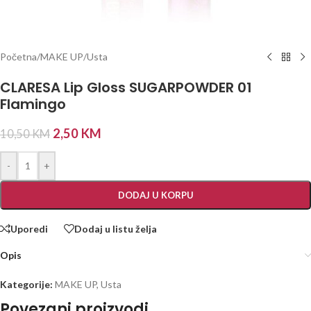
Početna
/
MAKE UP
/
Usta
CLARESA Lip Gloss SUGARPOWDER 01
Flamingo
2,50
KM
10,50
KM
-
+
DODAJ U KORPU
Uporedi
Dodaj u listu želja
Opis
Kategorije:
MAKE UP
,
Usta
Povezani proizvodi